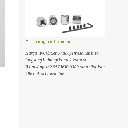
Tutup Angin Alfaromeo
Harga : 190rb/Set Untuk pemesanan bisa
langsung hubungi kontak kami di:
WhatsApp +62 857 1630 0389 Atau silahkan
klik link di bawah ini:
https://www.jakartasparepart.com/shop/tut
up-angin-alfaromeo/