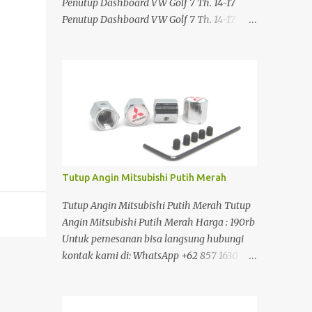
Penutup Dashboard VW Golf 7 Th. 14-17
Penutup Dashboard VW Golf 7 Th. 14-17
Penutup Dashboard VW Golf 7 Th. 14-17
Penutup Dashboard VW Golf 7 Th. 14-17
Harga : 490rb Untuk pemesanan bisa
langsung hubungi kontak kami di:
WhatsApp +62 857 1630 0389 Atau silahkan
klik link di bawah ini:
https://www.jakartasparepart.com/shop/pe
nutup-dashboard-vw-golf-7-14-17/
Tutup Angin Mitsubishi Putih Merah
Tutup Angin Mitsubishi Putih Merah Tutup
Angin Mitsubishi Putih Merah Harga : 190rb
Untuk pemesanan bisa langsung hubungi
kontak kami di: WhatsApp +62 857 1630
0389 Atau silahkan klik link di bawah ini:
https://www.jakartasparepart.com/shop/tut
up-angin-mitsubishi-putih-merah/