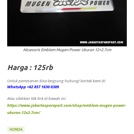
Aksesoris Emblem Mugen Power Ukuran 12×2.7cm
Harga : 125rb
Untuk pemesanan bisa langsung hubungi kontak kami di:
WhatsApp +62 857 1630 0389
Atau silahkan klik link di bawah ini:
https://www.jakartasparepart.com/shop/emblem-mugen-power-
ukuran-12x2-7cm/
HONDA