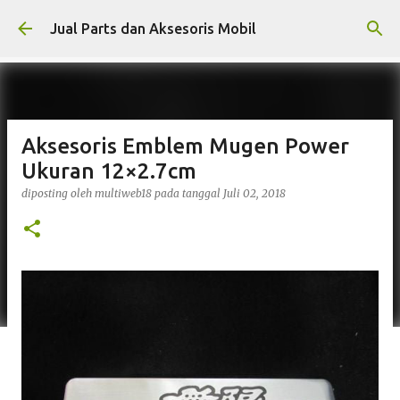
Langsung ke konten utama
Jual Parts dan Aksesoris Mobil
Aksesoris Emblem Mugen Power
Ukuran 12×2.7cm
diposting oleh
multiweb18
pada tanggal
Juli 02, 2018