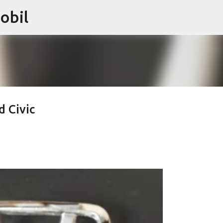
obil
Langsung ke konten utama
 Civic