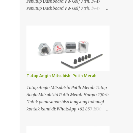
Penutup Dashboard VW Golf 7 Th. 14-17
Penutup Dashboard VW Golf 7 Th. 14-17
Penutup Dashboard VW Golf 7 Th. 14-17
Penutup Dashboard VW Golf 7 Th. 14-17
Harga : 490rb Untuk pemesanan bisa
langsung hubungi kontak kami di:
WhatsApp +62 857 1630 0389 Atau silahkan
klik link di bawah ini:
https://www.jakartasparepart.com/shop/pe
nutup-dashboard-vw-golf-7-14-17/
Tutup Angin Mitsubishi Putih Merah
Tutup Angin Mitsubishi Putih Merah Tutup
Angin Mitsubishi Putih Merah Harga : 190rb
Untuk pemesanan bisa langsung hubungi
kontak kami di: WhatsApp +62 857 1630
0389 Atau silahkan klik link di bawah ini:
https://www.jakartasparepart.com/shop/tut
up-angin-mitsubishi-putih-merah/