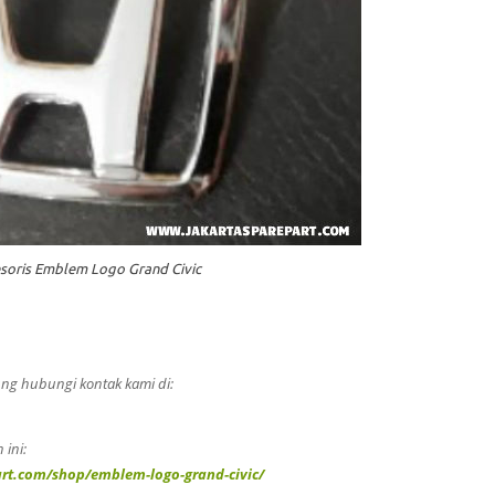
soris Emblem Logo Grand Civic
ng hubungi kontak kami di:
 ini:
rt.com/shop/emblem-logo-grand-civic/