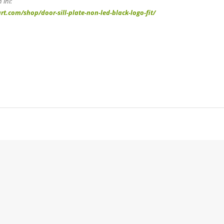
 ini:
t.com/shop/door-sill-plate-non-led-black-logo-fit/