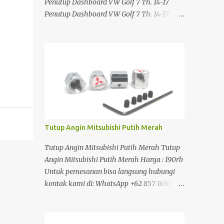
Penutup Dashboard VW Golf 7 Th. 14-17
Penutup Dashboard VW Golf 7 Th. 14-17
Penutup Dashboard VW Golf 7 Th. 14-17
Penutup Dashboard VW Golf 7 Th. 14-17
Harga : 490rb Untuk pemesanan bisa
langsung hubungi kontak kami di:
WhatsApp +62 857 1630 0389 Atau silahkan
klik link di bawah ini:
https://www.jakartasparepart.com/shop/pe
nutup-dashboard-vw-golf-7-14-17/
Tutup Angin Mitsubishi Putih Merah
Tutup Angin Mitsubishi Putih Merah Tutup
Angin Mitsubishi Putih Merah Harga : 190rb
Untuk pemesanan bisa langsung hubungi
kontak kami di: WhatsApp +62 857 1630
0389 Atau silahkan klik link di bawah ini:
https://www.jakartasparepart.com/shop/tut
up-angin-mitsubishi-putih-merah/