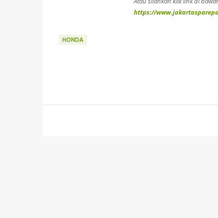
Atau silahkan klik link di bawah
https://www.jakartasparepar
HONDA