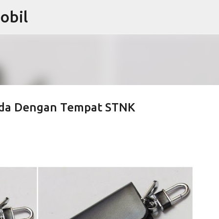
obil
Langsung ke konten utama
nda Dengan Tempat STNK